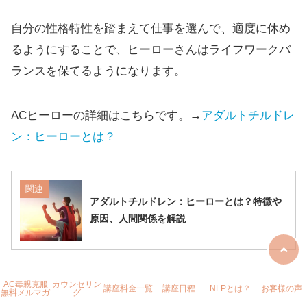
自分の性格特性を踏まえて仕事を選んで、適度に休め
るようにすることで、ヒーローさんはライフワークバ
ランスを保てるようになります。
ACヒーローの詳細はこちらです。→
アダルトチルドレ
ン：ヒーローとは？
関連
アダルトチルドレン：ヒーローとは？特徴や
原因、人間関係を解説
AC毒親克服
カウンセリン
ピエロ（クラウン、マスコット）の長所・短
講座料金一覧
講座日程
NLPとは？
お客様の声
無料メルマガ
グ