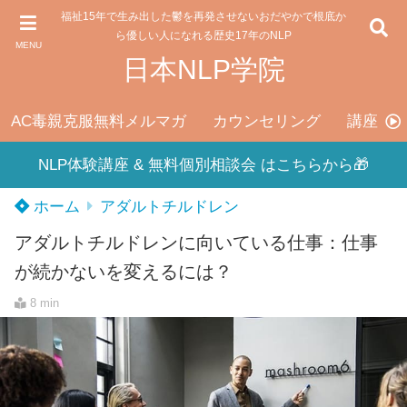
福祉15年で生み出した鬱を再発させないおだやかで根底か
ら優しい人になれる歴史17年のNLP
MENU
日本NLP学院
AC毒親克服無料メルマガ
カウンセリング
講座料
NLP体験講座 & 無料個別相談会 はこちらから🎁
ホーム
アダルトチルドレン
アダルトチルドレンに向いている仕事：仕事
が続かないを変えるには？
8 min