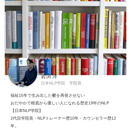
岩渕 洋
日本NLP学院 学院長
福祉15年で生み出した鬱を再発させない
おだやかで根底から優しい人になれる歴史19年のNLP
【日本NLP学院】
2代目学院長・NLPトレーナー歴10年・カウンセラー歴12
年。