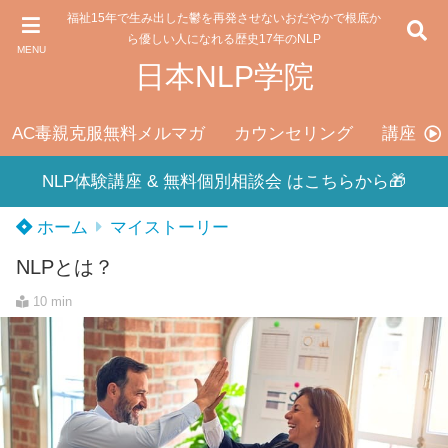
福祉15年で生み出した鬱を再発させないおだやかで根底か
ら優しい人になれる歴史17年のNLP
MENU
日本NLP学院
AC毒親克服無料メルマガ
カウンセリング
講座料
NLP体験講座 & 無料個別相談会 はこちらから🎁
ホーム
マイストーリー
NLPとは？
10 min