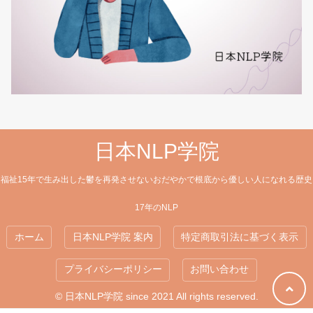
日本NLP学院
福祉15年で生み出した鬱を再発させないおだやかで根底から優しい人になれる歴史
17年のNLP
ホーム
日本NLP学院 案内
特定商取引法に基づく表示
プライバシーポリシー
お問い合わせ
© 日本NLP学院 since 2021 All rights reserved.