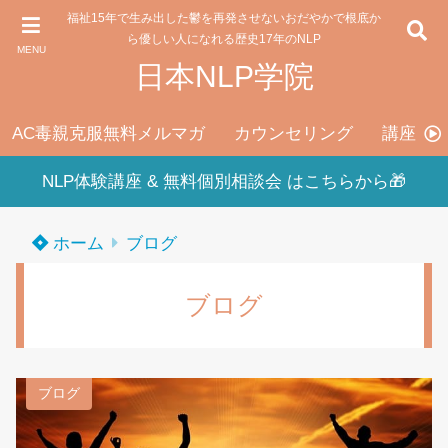
福祉15年で生み出した鬱を再発させないおだやかで根底か
ら優しい人になれる歴史17年のNLP
MENU
日本NLP学院
AC毒親克服無料メルマガ
カウンセリング
講座料
NLP体験講座 & 無料個別相談会 はこちらから🎁
ホーム
ブログ
ブログ
ブログ