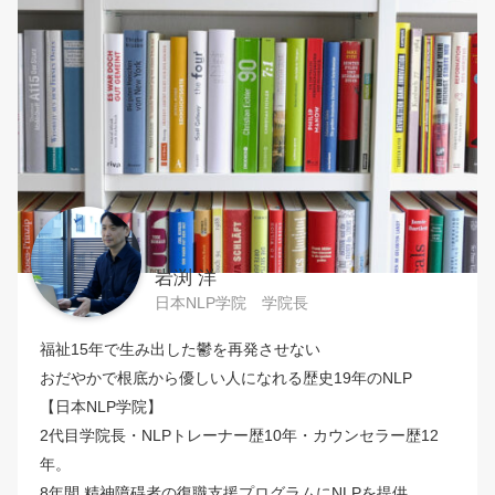
岩渕 洋
日本NLP学院 学院長
福祉15年で生み出した鬱を再発させない
おだやかで根底から優しい人になれる歴史19年のNLP
【日本NLP学院】
2代目学院長・NLPトレーナー歴10年・カウンセラー歴12
年。
8年間 精神障碍者の復職支援プログラムにNLPを提供。