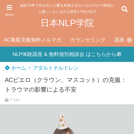
福祉15年で生み出した鬱を再発させないおだやかで根底か
ら優しい人になれる歴史17年のNLP
MENU
日本NLP学院
AC毒親克服無料メルマガ
カウンセリング
講座料
NLP体験講座 & 無料個別相談会 はこちらから🎁
ホーム
アダルトチルドレン
ACピエロ（クラウン、マスコット）の克服：
トラウマの影響による不安
7 min