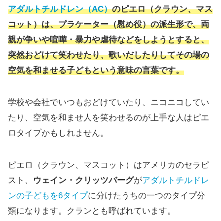
アダルトチルドレン（AC）
のピエロ（クラウン、マス
コット）は、プラケーター（慰め役）の派生形で、両
親が争いや喧嘩・暴力や虐待などをしようとすると、
突然おどけて笑わせたり、歌いだしたりしてその場の
空気を和ませる子どもという意味の言葉です。
学校や会社でいつもおどけていたり、ニコニコしてい
たり、空気を和ませ人を笑わせるのが上手な人はピエ
ロタイプかもしれません。
ピエロ（クラウン、マスコット）はアメリカのセラピ
スト、
ウェイン・クリッツバーグ
が
アダルトチルドレ
ンの子どもを6タイプ
に分けたうちの一つのタイプ分
類になります。クランとも呼ばれています。