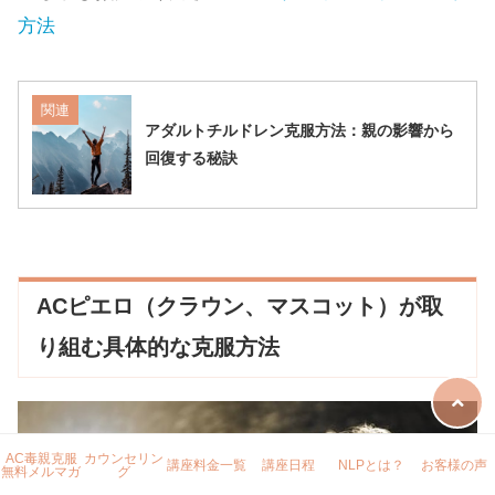
方法
関連
アダルトチルドレン克服方法：親の影響から
回復する秘訣
ACピエロ（クラウン、マスコット）が取
り組む具体的な克服方法
AC毒親克服
カウンセリン
講座料金一覧
講座日程
NLPとは？
お客様の声
無料メルマガ
グ