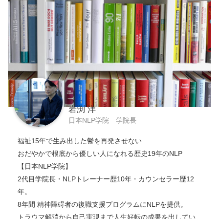
岩渕 洋
日本NLP学院 学院長
福祉15年で生み出した鬱を再発させない
おだやかで根底から優しい人になれる歴史19年のNLP
【日本NLP学院】
2代目学院長・NLPトレーナー歴10年・カウンセラー歴12
年。
8年間 精神障碍者の復職支援プログラムにNLPを提供。
トラウマ解消から自己実現まで人生好転の成果を出してい