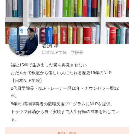
岩渕 洋
日本NLP学院 学院長
福祉15年で生み出した鬱を再発させない
おだやかで根底から優しい人になれる歴史19年のNLP
【日本NLP学院】
2代目学院長・NLPトレーナー歴10年・カウンセラー歴12
年。
8年間 精神障碍者の復職支援プログラムにNLPを提供。
トラウマ解消から自己実現まで人生好転の成果を出してい
る。
FOLLOW