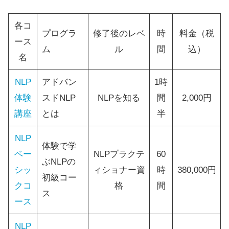
各コ
プログラ
修了後のレベ
時
料金（税
ース
ム
ル
間
込）
名
NLP
アドバン
1時
体験
スドNLP
NLPを知る
間
2,000円
講座
とは
半
NLP
体験で学
ベー
NLPプラクテ
60
ぶNLPの
シッ
ィショナー資
時
380,000円
初級コー
クコ
格
間
ス
ース
NLP