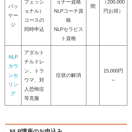
フェッシ
ョナー資格
（200,000
パッ
間
ョナル）
NLPコーチ資
円お得）
ケー
コースの
格
ジ
同時申込
NLPセラピス
ト資格
アダルト
NLP
チルドレ
カウ
ン、トラ
15,000円
ンセ
症状の解消
ウマ、対
～
リン
人恐怖症
グ
等克服
NLP講座のお申込み