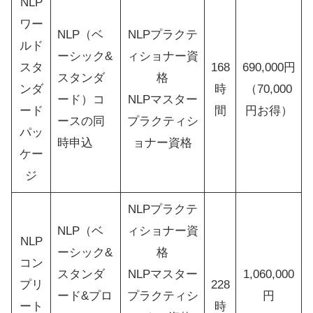
NLP
ワー
NLP（ベ
NLPプラクテ
ルド
ーシック&
ィショナー資
スタ
168
690,000円
スタンダ
格
ンダ
時
（70,000
ード）コ
NLPマスター
ード
間
円お得）
ースの同
プラクティシ
パッ
時申込
ョナー資格
ケー
ジ
NLPプラクテ
NLP（ベ
ィショナー資
NLP
ーシック&
格
コン
スタンダ
NLPマスター
1,060,000
プリ
228
ード&プロ
プラクティシ
円
ート
時