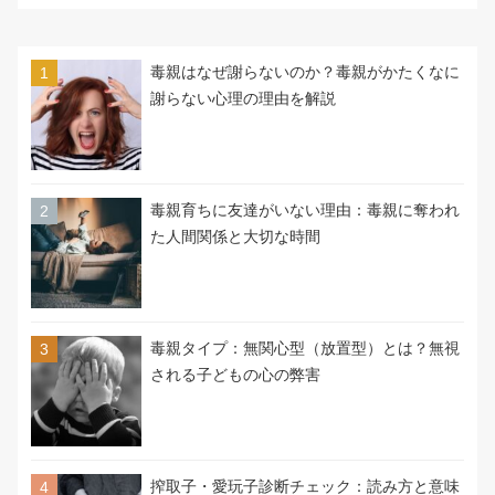
毒親はなぜ謝らないのか？毒親がかたくなに
謝らない心理の理由を解説
毒親育ちに友達がいない理由：毒親に奪われ
た人間関係と大切な時間
毒親タイプ：無関心型（放置型）とは？無視
される子どもの心の弊害
搾取子・愛玩子診断チェック：読み方と意味