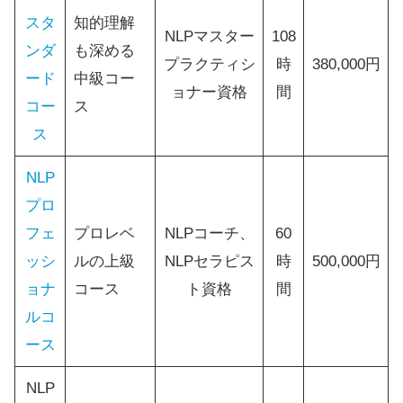
スタ
知的理解
NLPマスター
108
ンダ
も深める
プラクティシ
時
380,000円
ード
中級コー
ョナー資格
間
コー
ス
ス
NLP
プロ
フェ
プロレベ
NLPコーチ、
60
ッシ
ルの上級
NLPセラピス
時
500,000円
ョナ
コース
ト資格
間
ルコ
ース
NLP