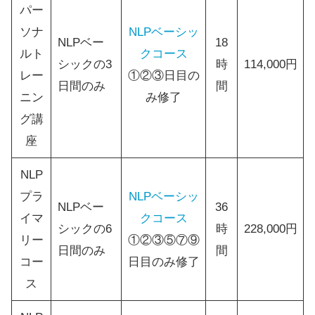
パー
ソナ
NLPベーシッ
NLPベー
18
ルト
クコース
シックの3
時
114,000円
レー
①②③日目の
日間のみ
間
ニン
み修了
グ講
座
NLP
プラ
NLPベーシッ
NLPベー
36
イマ
クコース
シックの6
時
228,000円
リー
①②③⑤⑦⑨
日間のみ
間
コー
日目のみ修了
ス