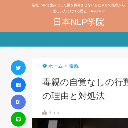
福祉15年で生み出した鬱を再発させないおだやかで根底から
優しい人になれる歴史17年のNLP
日本NLP学院
ホーム
毒親
毒親の自覚なしの行
の理由と対処法
B!
6 min