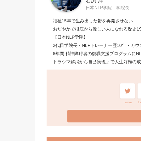
岩渕 洋
日本NLP学院 学院長
福祉15年で生み出した鬱を再発させない
おだやかで根底から優しい人になれる歴史19
【日本NLP学院】
2代目学院長・NLPトレーナー歴10年・カウ
8年間 精神障碍者の復職支援プログラムにN
トラウマ解消から自己実現まで人生好転の成
Twitter
F