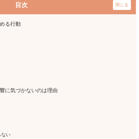
目次
める行動
響に気づかないのは理由
らない