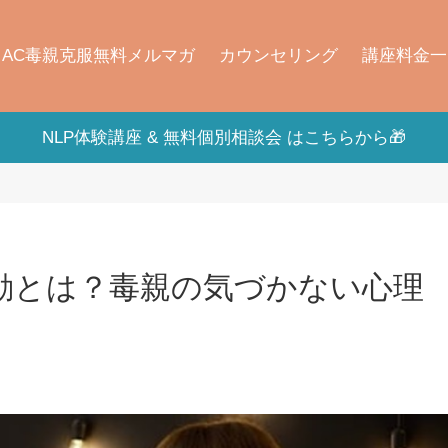
AC毒親克服無料メルマガ
カウンセリング
講座料金一
NLP体験講座 & 無料個別相談会 はこちらから🎁
動とは？毒親の気づかない心理