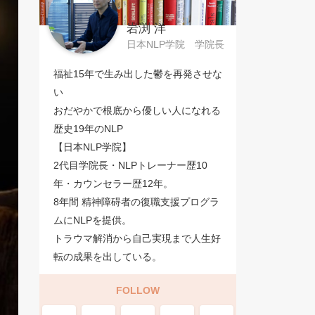
岩渕 洋
日本NLP学院 学院長
福祉15年で生み出した鬱を再発させな
い
おだやかで根底から優しい人になれる
歴史19年のNLP
【日本NLP学院】
2代目学院長・NLPトレーナー歴10
年・カウンセラー歴12年。
8年間 精神障碍者の復職支援プログラ
ムにNLPを提供。
トラウマ解消から自己実現まで人生好
転の成果を出している。
FOLLOW