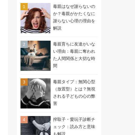
毒親はなぜ謝らないの
か？毒親がかたくなに
謝らない心理の理由を
解説
毒親育ちに友達がいな
い理由：毒親に奪われ
た人間関係と大切な時
間
毒親タイプ：無関心型
（放置型）とは？無視
される子どもの心の弊
害
搾取子・愛玩子診断チ
ェック：読み方と意味
も解説