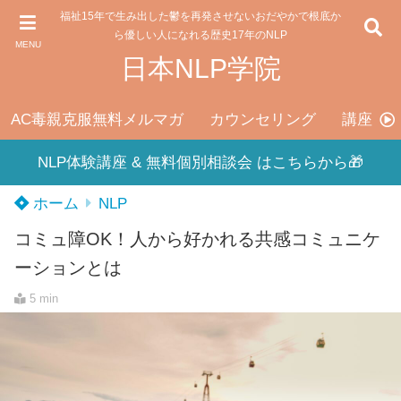
福祉15年で生み出した鬱を再発させないおだやかで根底か
ら優しい人になれる歴史17年のNLP
MENU
日本NLP学院
AC毒親克服無料メルマガ
カウンセリング
講座料
NLP体験講座 & 無料個別相談会 はこちらから🎁
ホーム
NLP
コミュ障OK！人から好かれる共感コミュニケ
ーションとは
5 min