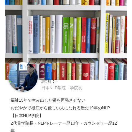
岩渕 洋
日本NLP学院 学院長
福祉15年で生み出した鬱を再発させない
おだやかで根底から優しい人になれる歴史19年のNLP
【日本NLP学院】
2代目学院長・NLPトレーナー歴10年・カウンセラー歴12
年。