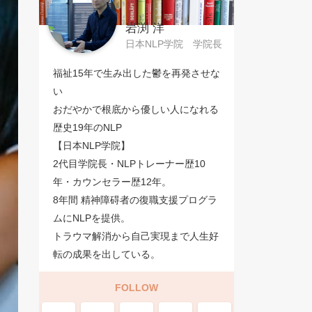
岩渕 洋
日本NLP学院 学院長
福祉15年で生み出した鬱を再発させな
い
おだやかで根底から優しい人になれる
歴史19年のNLP
【日本NLP学院】
2代目学院長・NLPトレーナー歴10
年・カウンセラー歴12年。
8年間 精神障碍者の復職支援プログラ
ムにNLPを提供。
トラウマ解消から自己実現まで人生好
転の成果を出している。
FOLLOW