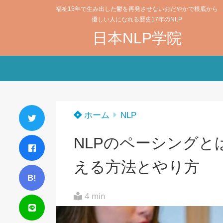
福祉15年で生み出した鬱を再発させないおだやかで根底から
優しい人になれる歴史17年のNLP
日本NLP学院
ホーム
NLP
NLPのペーシング
える方法とやり方
B!
4 min