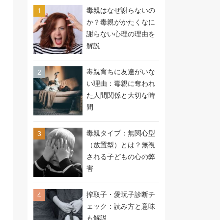
毒親はなぜ謝らないの
か？毒親がかたくなに
謝らない心理の理由を
解説
毒親育ちに友達がいな
い理由：毒親に奪われ
た人間関係と大切な時
間
毒親タイプ：無関心型
（放置型）とは？無視
される子どもの心の弊
害
搾取子・愛玩子診断チ
ェック：読み方と意味
も解説