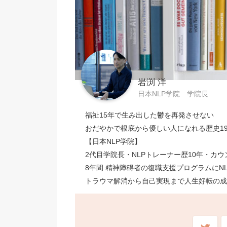
岩渕 洋
日本NLP学院 学院長
福祉15年で生み出した鬱を再発させない
おだやかで根底から優しい人になれる歴史19
【日本NLP学院】
2代目学院長・NLPトレーナー歴10年・カウ
8年間 精神障碍者の復職支援プログラムにN
トラウマ解消から自己実現まで人生好転の成