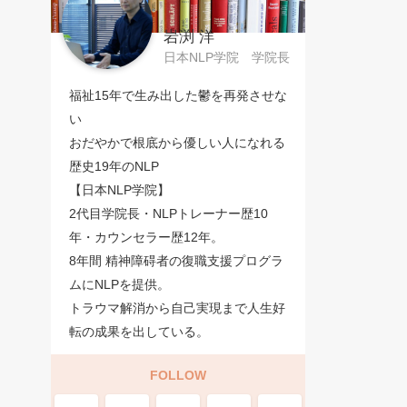
岩渕 洋
日本NLP学院 学院長
福祉15年で生み出した鬱を再発させな
い
おだやかで根底から優しい人になれる
歴史19年のNLP
【日本NLP学院】
2代目学院長・NLPトレーナー歴10
年・カウンセラー歴12年。
8年間 精神障碍者の復職支援プログラ
ムにNLPを提供。
トラウマ解消から自己実現まで人生好
転の成果を出している。
FOLLOW