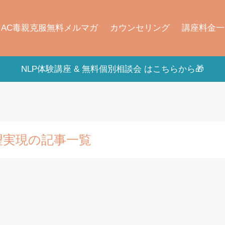
AC毒親克服無料メルマガ
カウンセリング
講座料金一
NLP体験講座 & 無料個別相談会 はこちらから🎁
望実現の記事一覧