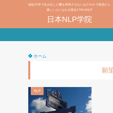
福祉15年で生み出した鬱を再発させないおだやかで根底から
優しい人になれる歴史17年のNLP
日本NLP学院
ホーム
願
NLP