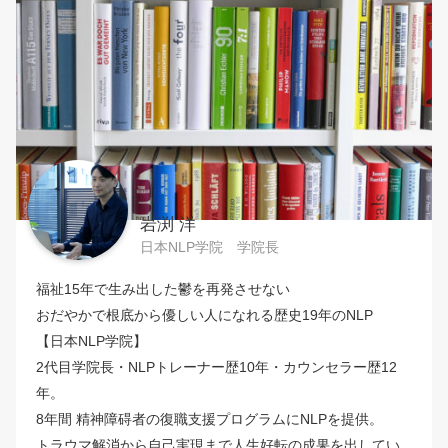
岩渕 洋
日本NLP学院 学院長
福祉15年で生み出した鬱を再発させない
おだやかで根底から優しい人になれる歴史19年のNLP
【日本NLP学院】
2代目学院長・NLPトレーナー歴10年・カウンセラー歴12
年。
8年間 精神障碍者の復職支援プログラムにNLPを提供。
トラウマ解消から自己実現まで人生好転の成果を出してい