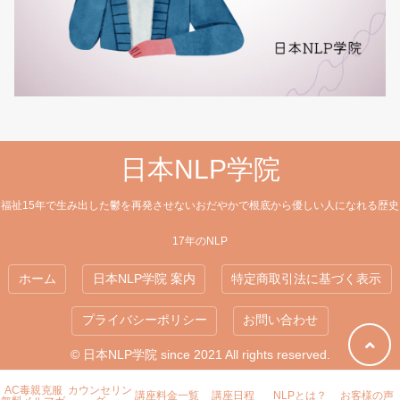
日本NLP学院
福祉15年で生み出した鬱を再発させないおだやかで根底から優しい人になれる歴史
17年のNLP
ホーム
日本NLP学院 案内
特定商取引法に基づく表示
プライバシーポリシー
お問い合わせ
© 日本NLP学院 since 2021 All rights reserved.
AC毒親克服
カウンセリン
講座料金一覧
講座日程
NLPとは？
お客様の声