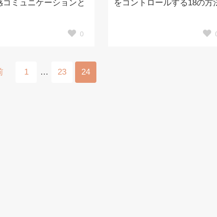
感コミュニケーションと
をコントロールする18の方
0
前
1
…
23
24