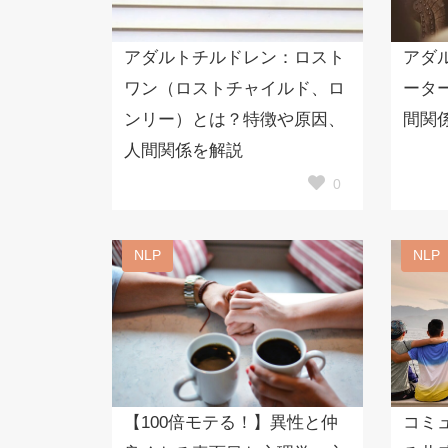
アダルトチルドレン：ロスト
アダ
ワン（ロストチャイルド、ロ
ータ
ンリー）とは？特徴や原因、
間関
人間関係を解説
0
NLP
NLP
【100倍モテる！】異性と仲
コミ