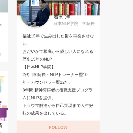
岩渕 洋
日本NLP学院 学院長
テ
福祉15年で生み出した鬱を再発させな
い
おだやかで根底から優しい人になれる
3
歴史19年のNLP
【日本NLP学院】
2代目学院長・NLPトレーナー歴10
年・カウンセラー歴12年。
8年間 精神障碍者の復職支援プログラ
ムにNLPを提供。
トラウマ解消から自己実現まで人生好
転の成果を出している。
情
FOLLOW