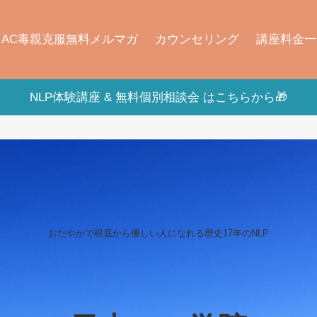
AC毒親克服無料メルマガ
カウンセリング
講座料金一
NLP体験講座 & 無料個別相談会 はこちらから🎁
おだやかで根底から優しい人になれる歴史17年
のNLP