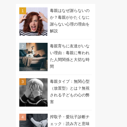
毒親はなぜ謝らないの
か？毒親がかたくなに
謝らない心理の理由を
解説
毒親育ちに友達がいな
い理由：毒親に奪われ
た人間関係と大切な時
間
毒親タイプ：無関心型
（放置型）とは？無視
される子どもの心の弊
害
搾取子・愛玩子診断チ
ェック：読み方と意味