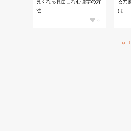
良くなる真面目な心理学の方
る共
法
は
0