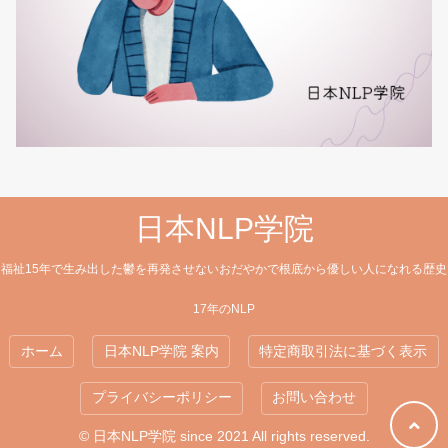
日本NLP学院
福祉15年で生み出した鬱を再発させないおだやかで根底から優しい人になれる歴史
17年のNLP
ホーム
日本NLP学院 案内
特定商取引法に基づく表示
プライバシーポリシー
お問い合わせ
© 日本NLP学院 since 2021 All rights reserved.