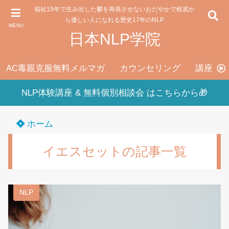
福祉15年で生み出した鬱を再発させないおだやかで根底か
ら優しい人になれる歴史17年のNLP
MENU
日本NLP学院
AC毒親克服無料メルマガ
カウンセリング
講座料
NLP体験講座 & 無料個別相談会 はこちらから🎁
ホーム
イエスセットの記事一覧
NLP