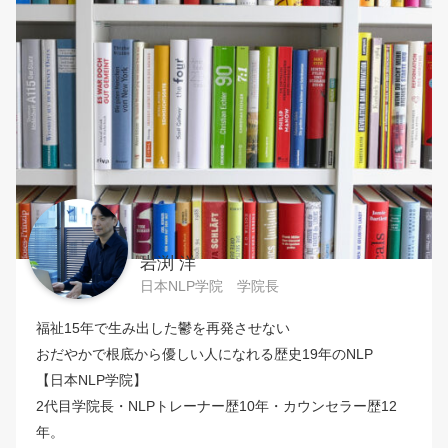
岩渕 洋
日本NLP学院 学院長
福祉15年で生み出した鬱を再発させない
おだやかで根底から優しい人になれる歴史19年のNLP
【日本NLP学院】
2代目学院長・NLPトレーナー歴10年・カウンセラー歴12
年。